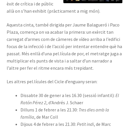
èxit de crítica i de públic
allà on s’han exhibit (pràcticament a mig món).
Aquesta cinta, també dirigida per Jaume Balagueró i Paco
Plaza, comença on va acabar la primera: un exèrcit tan
carregat d’armes com de càmeres de vídeo arriba a l’edifici
focus de la infecció i de l’acció per intentar entendre què ha
passat. Més enllà d’una pel.lícula de por, el metratge juga a
multiplicar els punts de vista i a saltar d’un narrador a
l’altre per fer el ritme encara més trepidant.
Les altres pel.lícules del Cicle d’enguany seran:
Dissabte 30 de gener a les 16.30 (sessió infantil):
El
Ratón Pérez 2
, d’Andrés J. Schaer
Dilluns 1 de febrer a les 21.30:
Tres dies amb la
família
, de Mar Coll
Dijous 4 de febrer a les 21.30:
Petit indi
, de Marc