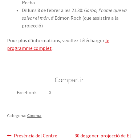
Recha
Dilluns 8 de febrer a les 21.30:
Garbo, l’home que va
salvar el món
, d’Edmon Roch (que assistirà a la
projecció)
Pour plus d’informations, veuillez télécharger
le
programme complet
.
Compartir
Facebook
X
Categoria:
Cinema
Navegació
Entrada
Pròxima
Presència del Centre
30 de gener: projecció de El