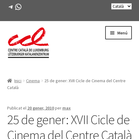
Telegram
WhatsApp
Salta
Vés
Menú
a
al
navegació
contingut
Expande
CONEIX-NOS
el
Inici
Cinema
25 de gener: XVII Cicle de Cinema del Centre
menú
Expande
ACTIVITATS
Català
secunda
el
menú
CURSOS
secunda
Publicat el
20 gener, 2010
per
max
25 de gener: XVII Cicle de
FES-TE SOCI
Cinema del Centre Català
LLIBRE