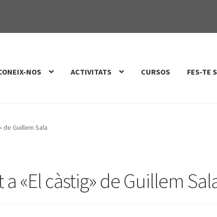
CONEIX-NOS
ACTIVITATS
CURSOS
FES-TE 
g» de Guillem Sala
t a «El càstig» de Guillem Sal