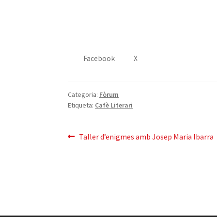
Facebook
X
Categoria:
Fòrum
Etiqueta:
Cafè Literari
Navegació
Entrada
Taller d’enigmes amb Josep Maria Ibarra
anterior:
d'entrades