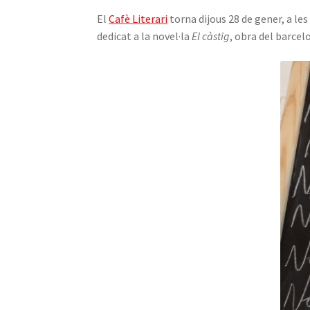
El
Cafè Literari
torna dijous 28 de gener, a les
dedicat a la novel·la
El càstig
, obra del barcel