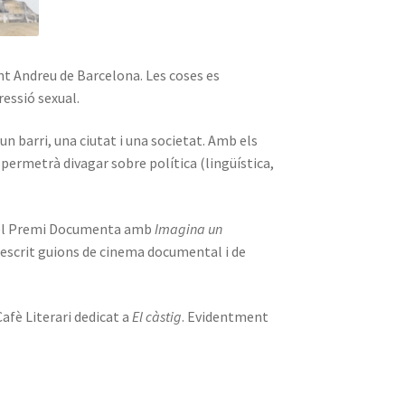
ant Andreu de Barcelona. Les coses es
essió sexual.
n barri, una ciutat i una societat. Amb els
permetrà divagar sobre política (lingüística,
ar el Premi Documenta amb
Imagina un
ha escrit guions de cinema documental i de
Cafè Literari dedicat a
El càstig
. Evidentment