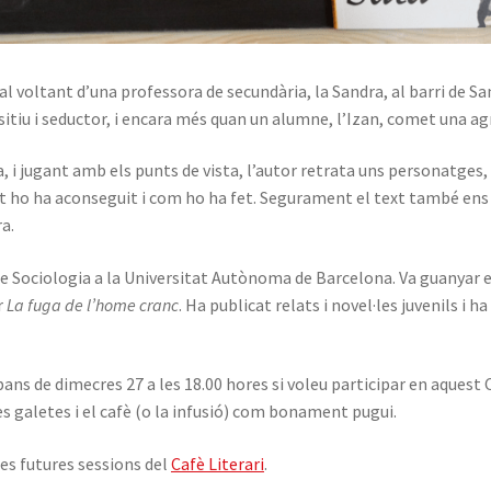
 al voltant d’una professora de secundària, la Sandra, al barri de S
tiu i seductor, i encara més quan un alumne, l’Izan, comet una agr
 i jugant amb els punts de vista, l’autor retrata uns personatges, u
t ho ha aconseguit i com ho ha fet. Segurament el text també ens 
ra.
 de Sociologia a la Universitat Autònoma de Barcelona. Va guany
r
La fuga de l’home cranc
. Ha publicat relats i novel·les juvenils i 
ans de dimecres 27 a les 18.00 hores si voleu participar en aquest 
s galetes i el cafè (o la infusió) com bonament pugui.
es futures sessions del
Cafè Literari
.