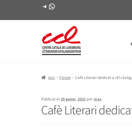
Telegram
WhatsApp
Salta
Vés
a
al
navegació
contingut
Inici
Fòrum
Cafè Literari dedicat a «El càsti
Publicat el
20 gener, 2021
per
max
Cafè Literari dedica