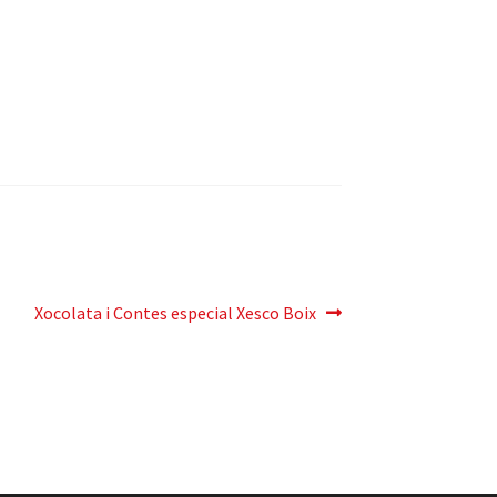
Pròxima
Xocolata i Contes especial Xesco Boix
entrada: