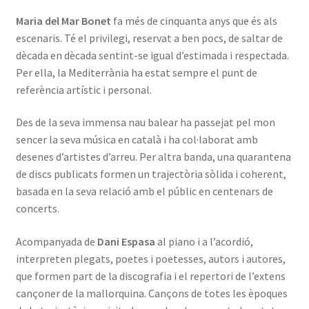
Maria del Mar Bonet
fa més de cinquanta anys que és als
escenaris. Té el privilegi, reservat a ben pocs, de saltar de
dècada en dècada sentint-se igual d’estimada i respectada.
Per ella, la Mediterrània
ha estat sempre el punt de
referència artístic i personal.
Des de la seva immensa nau balear ha passejat pel mon
sencer la seva música en català i ha col·laborat amb
desenes d’artistes d’arreu. Per altra banda, una quarantena
de discs publicats formen un trajectòria sòlida i coherent,
basada en la seva relació amb el públic en centenars de
concerts.
Acompanyada de
Dani Espasa
al piano i a l’acordió,
interpreten plegats, poetes i poetesses, autors i autores,
que formen part de la discografia i el repertori de l’extens
cançoner de la mallorquina. Cançons de totes les èpoques