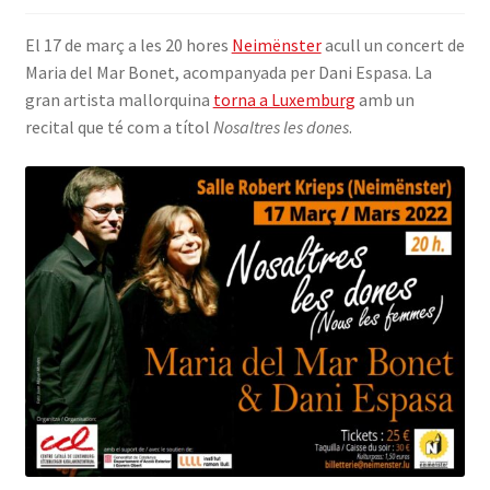
INICIA SESSIÓ
El 17 de març a les 20 hores
Neimënster
acull un concert de
Maria del Mar Bonet, acompanyada per Dani Espasa. La
gran artista mallorquina
torna a Luxemburg
amb un
recital que té com a títol
Nosaltres les dones
.