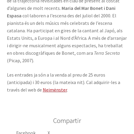
de la trajectòria revisitades en clau de present al costat
d’algunes de molt recents.
Maria del Mar Bonet i Dani
Espasa
col·laboren a l’escena des del juliol del 2000. El
pianista és un dels músics més celebrats de l’escena
catalana. Ha participat en gires de la cantant al Japó, als
Estats Units, a Europa i al Nord d’Àfrica. A més de d’arranjar
i dirigir-ne musicalment alguns espectacles, ha treballat
en obres discogràfiques de Bonet, com ara
Terra Secreta
(Picap, 2007).
Les entrades ja són a la venda al preu de 25 euros
(anticipada) i 30 euros (la mateixa nit). Cal adquirir-les a
través del web de
Neimënster
.
Compartir
Facebook
X