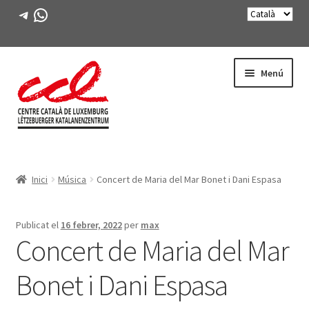
Telegram
WhatsApp
Salta
Vés
Menú
a
al
navegació
contingut
Expande
CONEIX-NOS
el
Inici
Música
Concert de Maria del Mar Bonet i Dani Espasa
menú
Expande
ACTIVITATS
secunda
el
menú
CURSOS
Publicat el
16 febrer, 2022
per
max
secunda
Concert de Maria del Mar
FES-TE SOCI
Bonet i Dani Espasa
LLIBRE