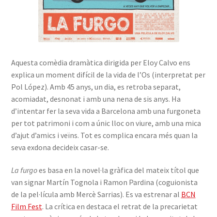
Aquesta comèdia dramàtica dirigida per Eloy Calvo ens
explica un moment difícil de la vida de l’Os (interpretat per
Pol López). Amb 45 anys, un dia, es retroba separat,
acomiadat, desnonat i amb una nena de sis anys. Ha
d’intentar fer la seva vida a Barcelona amb una furgoneta
per tot patrimoni i com a únic lloc on viure, amb una mica
d’ajut d’amics i veïns. Tot es complica encara més quan la
seva exdona decideix casar-se.
La furgo
es basa en la novel·la gràfica del mateix títol que
van signar Martín Tognola i Ramon Pardina (coguionista
de la pel·lícula amb Mercè Sarrias). Es va estrenar al
BCN
Film Fest
. La crítica en destaca el retrat de la precarietat