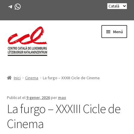
Telegram
WhatsApp
Salta
Vés
Menú
a
al
navegació
contingut
Expande
CONEIX-NOS
el
Inici
Cinema
La furgo – XXXIII Cicle de Cinema
menú
Expande
ACTIVITATS
secunda
el
menú
CURSOS
Publicat el
9 gener, 2026
per
max
secunda
La furgo – XXXIII Cicle de
FES-TE SOCI
Cinema
LLIBRE