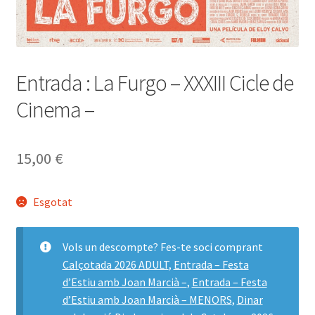
Entrada : La Furgo – XXXIII Cicle de
Cinema –
15,00
€
Esgotat
Vols un descompte? Fes-te soci comprant
Calçotada 2026 ADULT
,
Entrada – Festa
d’Estiu amb Joan Marcià –
,
Entrada – Festa
d’Estiu amb Joan Marcià – MENORS
,
Dinar