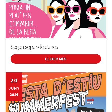
Segon sopar de dones
LLEGIR MÉS
20
JUNY
2026