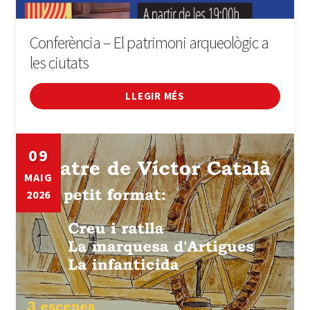
Conferència – El patrimoni arqueològic a
les ciutats
LLEGIR MÉS
09
MAIG
2026