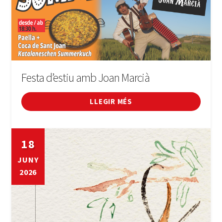
Festa d’estiu amb Joan Marcià
LLEGIR MÉS
18
JUNY
2026