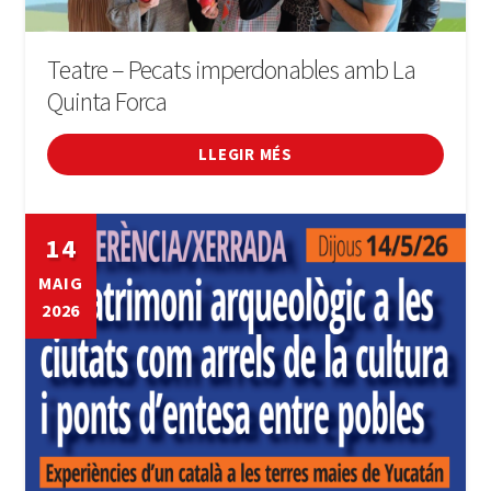
Teatre – Pecats imperdonables amb La
Quinta Forca
LLEGIR MÉS
14
MAIG
2026