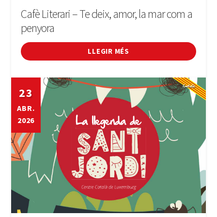
Cafè Literari – Te deix, amor, la mar com a
penyora
LLEGIR MÉS
23
ABR.
2026