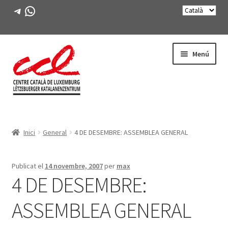
Telegram
WhatsApp
Salta
Vés
Menú
a
al
navegació
contingut
Expande
CONEIX-NOS
el
Inici
General
4 DE DESEMBRE: ASSEMBLEA GENERAL
menú
Expande
ACTIVITATS
secunda
el
menú
CURSOS
Publicat el
14 novembre, 2007
per
max
secunda
4 DE DESEMBRE:
FES-TE SOCI
ASSEMBLEA GENERAL
LLIBRE