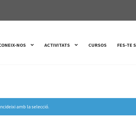
CONEIX-NOS
ACTIVITATS
CURSOS
FES-TE 
ncideixi amb la selecció.