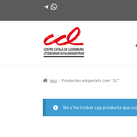
Telegram
WhatsApp
Salta
Vés
a
al
navegació
contingut
Inici
Productes etiquetats com “31”
No s'ha trobat cap producte que coi