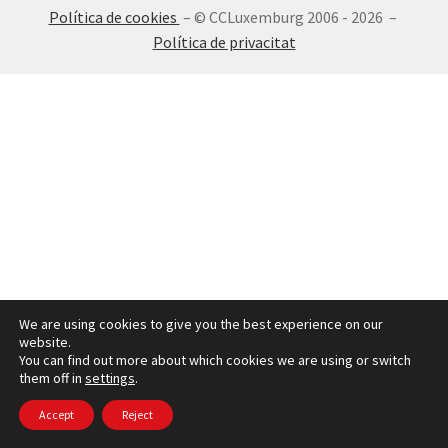
Política de cookies
– © CCLuxemburg 2006 - 2026 –
INICIA SESSIÓ
Política de privacitat
We are using cookies to give you the best experience on our
website.
You can find out more about which cookies we are using or switch
them off in
settings
.
Accept
Reject