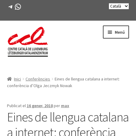
Telegram
WhatsApp
Salta
Vés
Menú
a
al
navegació
contingut
Expande
CONEIX-NOS
el
Inici
Conferències
Eines de llengua catalana a internet:
menú
Expande
ACTIVITATS
conferència d’Olga Jeczmyk Nowak
secunda
el
menú
CURSOS
secunda
Publicat el
16 gener, 2018
per
max
Eines de llengua catalana
FES-TE SOCI
a internet: conferència
LLIBRE