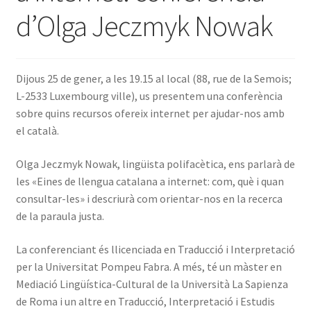
d’Olga Jeczmyk Nowak
INICIA SESSIÓ
Dijous 25 de gener, a les 19.15 al local (88, rue de la Semois;
L-2533 Luxembourg ville), us presentem una conferència
sobre quins recursos ofereix internet per ajudar-nos amb
el català.
Olga Jeczmyk Nowak, lingüista polifacètica, ens parlarà de
les «Eines de llengua catalana a internet: com, què i quan
consultar-les» i descriurà com orientar-nos en la recerca
de la paraula justa.
La conferenciant és llicenciada en Traducció i Interpretació
per la Universitat Pompeu Fabra. A més, té un màster en
Mediació Lingüística-Cultural de la Università La Sapienza
de Roma i un altre en Traducció, Interpretació i Estudis