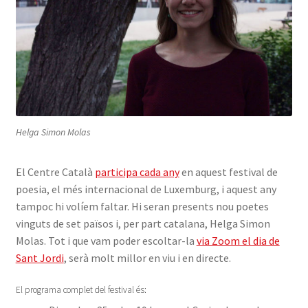
Helga Simon Molas
El Centre Català
participa cada any
en aquest festival de
poesia, el més internacional de Luxemburg, i aquest any
tampoc hi volíem faltar. Hi seran presents nou poetes
vinguts de set països i, per part catalana, Helga Simon
Molas. Tot i que vam poder escoltar-la
via Zoom el dia de
Sant Jordi
, serà molt millor en viu i en directe.
El programa complet del festival és: