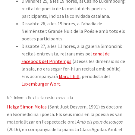
Divendres 25, a les 19 hores, al Casino Luxembourg:
recital de poesia de la meitat dels poetes
participants, inclosa la convidada catalana.
Dissabte 26, a les 19 hores, a l’abadia de
Neimënster: Grande Nuit de la Poésie amb tots els
poetes participants.
Dissabte 27, a les 11 hores, a la galeria Simoncini:
recital-entrevista, retransmès pel
canal de
Facebook del Printemps
(ateses les dimensions de
la sala, no era segur fer-hi un recital amb públic).
Ens acompanyarà
Marc Thill
, periodista del
Luxemburger Wort
.
Més informació sobre la nostra convidada
Helga Simon Molas
(Sant Just Desvern, 1991) és doctora
en Biomedicina i poeta. Els seus inicis en la poesia es van
materialitzar en l’espectacle oral
Amb els peus descalços
(2016), en companyia de la pianista Clara Aguilar. Amb el