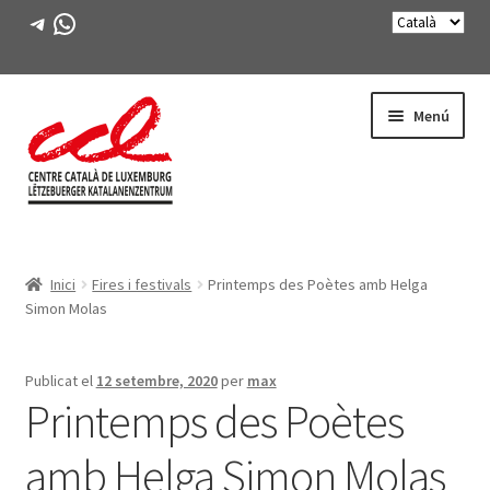
Telegram
WhatsApp
Salta
Vés
Menú
a
al
navegació
contingut
Expande
CONEIX-NOS
el
Inici
Fires i festivals
Printemps des Poètes amb Helga
menú
Expande
ACTIVITATS
Simon Molas
secunda
el
menú
CURSOS
secunda
Publicat el
12 setembre, 2020
per
max
Printemps des Poètes
FES-TE SOCI
amb Helga Simon Molas
LLIBRE