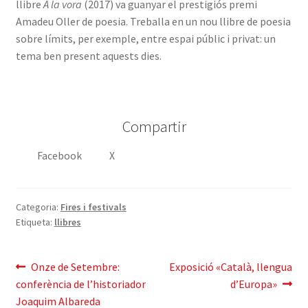
llibre
A la vora
(2017) va guanyar el prestigiós premi
Amadeu Oller de poesia. Treballa en un nou llibre de poesia
sobre límits, per exemple, entre espai públic i privat: un
tema ben present aquests dies.
Compartir
Facebook
X
Categoria:
Fires i festivals
Etiqueta:
llibres
Navegació
Entrada
Pròxima
Onze de Setembre:
Exposició «Català, llengua
anterior:
entrada:
conferència de l’historiador
d’Europa»
d'entrades
Joaquim Albareda