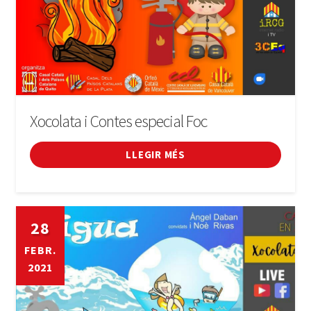
Xocolata i Contes especial Foc
LLEGIR MÉS
28
FEBR.
2021