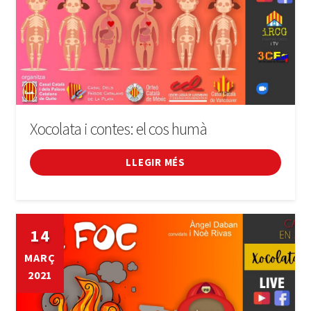
Xocolata i contes: el cos humà
LLEGIR MÉS
14
MARÇ
2021