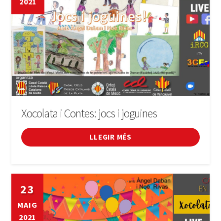
2021
LLIBRE
INICIA SESSIÓ
Xocolata i Contes: jocs i joguines
LLEGIR MÉS
23
MAIG
2021