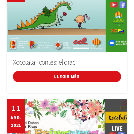
Xocolata i contes: el drac
LLEGIR MÉS
11
ABR.
2021