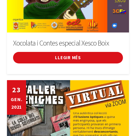
Xocolata i Contes especial Xesco Boix
LLEGIR MÉS
23
GEN.
2021