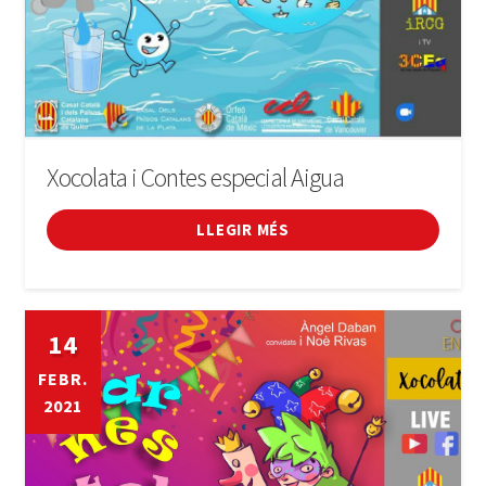
Xocolata i Contes especial Aigua
LLEGIR MÉS
14
FEBR.
2021