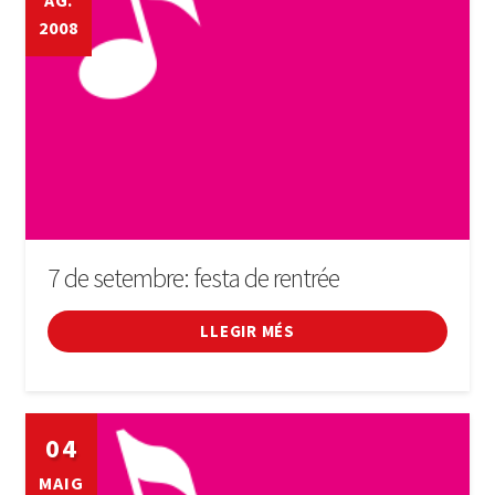
AG.
2008
Cinema
Conferències
Cursos
Esports
Fires i festivals
7 de setembre: festa de rentrée
Fòrum
LLEGIR MÉS
General
04
Infantil
MAIG