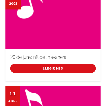
Informació útil
2008
Música
Cafè Literari (club de lectura)
Conèixer Luxemburg
Expande
Mitjans
20 de juny: nit de l'havanera
el
menú
Treballar a Luxemburg
LLEGIR MÉS
secunda
La Penya Barça de Luxembourg
CURSOS
11
ABR.
FES-TE SOCI