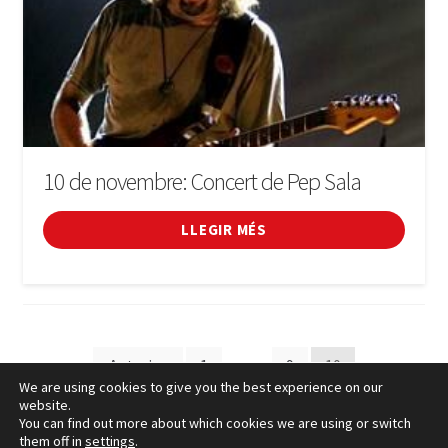
10 de novembre: Concert de Pep Sala
LLEGIR MÉS
Paginació
Anterior
1
…
9
10
We are using cookies to give you the best experience on our
de
website.
You can find out more about which cookies we are using or switch
les
them off in
settings
.